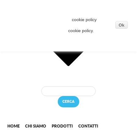
Questo sito o gli strumenti terzi da questo utilizzati
si avvalgono di cookie necessari al funzionamento
ed utili alle finalità illustrate nella
cookie policy
. Se
vuoi saperne di più o negare il consenso a tutti o ad
Ok
alcuni cookie, consulta la
cookie policy.
Cliccando sul bottone OK acconsenti all'uso dei
cookie.
CERCA
HOME
CHI SIAMO
PRODOTTI
CONTATTI