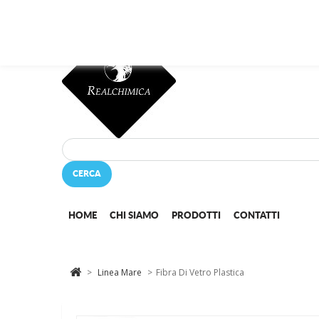
Questo sito o gli strumenti terzi da questo utilizzati si avvalgono di 
CERCA
HOME
CHI SIAMO
PRODOTTI
CONTATTI
>
Linea Mare
>
Fibra Di Vetro Plastica