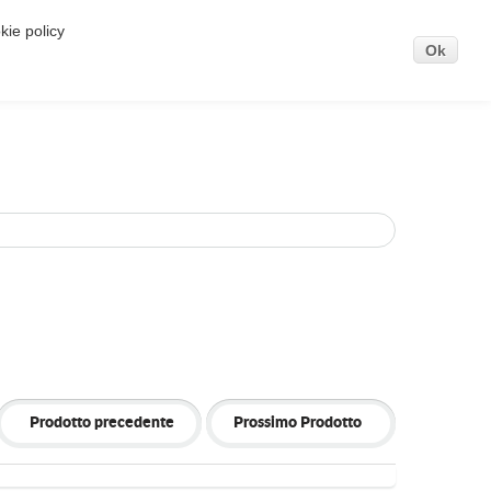
kie policy
. Se vuoi saperne di più o negare il consenso
Ok
Prodotto precedente
Prossimo Prodotto