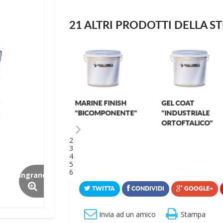
21 ALTRI PRODOTTI DELLA S
PANNELLI IN PVC
POLYLUX
ESPANSO
"POLIURETANICO...
1
2
3
4
5
6
Ingrandisci
TWITTA
CONDIVIDI
GOOGLE+
Invia ad un amico
Stampa