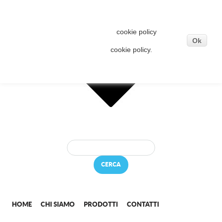
Questo sito o gli strumenti terzi da questo utilizzati
si avvalgono di cookie necessari al funzionamento
ed utili alle finalità illustrate nella
cookie policy
. Se
vuoi saperne di più o negare il consenso a tutti o ad
Ok
alcuni cookie, consulta la
cookie policy.
Cliccando sul bottone OK acconsenti all'uso dei
cookie.
CERCA
HOME
CHI SIAMO
PRODOTTI
CONTATTI