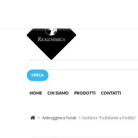
Questo sito o gli strumenti terzi da questo utilizzati si avvalgono di 
CERCA
HOME
CHI SIAMO
PRODOTTI
CONTATTI
>
Antiruggine e Fondi
>
Fosfatox "Fosfatante a freddo"