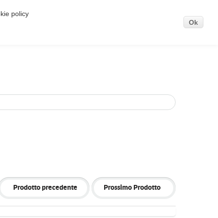
kie policy
. Se vuoi saperne di più o negare il consenso
Ok
Prodotto precedente
Prossimo Prodotto