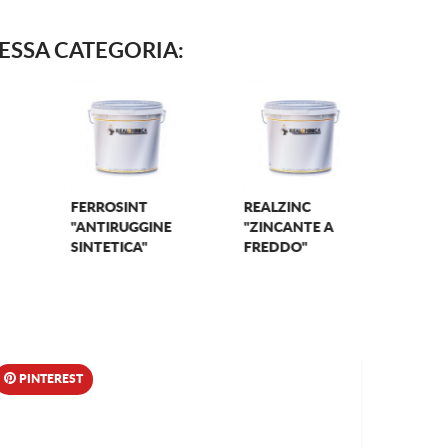
TESSA CATEGORIA:
EPOMALTA
IDROCEM
EPOXIF
PINTEREST