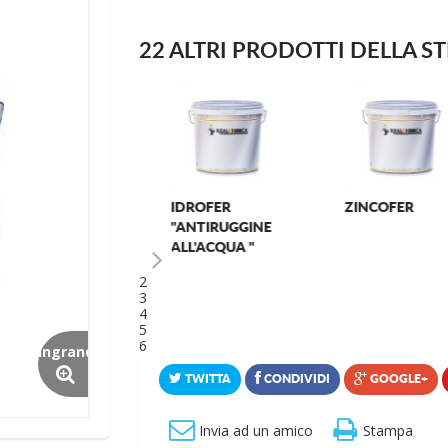
22 ALTRI PRODOTTI DELLA S
ISOEPOX
EPOCEM
1
2
3
4
5
6
Ingrandisci
TWITTA
CONDIVIDI
GOOGLE+
Invia ad un amico
Stampa