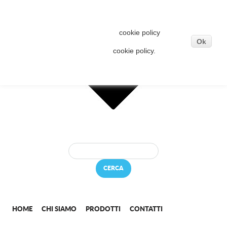
Questo sito o gli strumenti terzi da questo utilizzati
si avvalgono di cookie necessari al funzionamento
ed utili alle finalità illustrate nella
cookie policy
. Se
vuoi saperne di più o negare il consenso a tutti o ad
Ok
alcuni cookie, consulta la
cookie policy.
Cliccando sul bottone OK acconsenti all'uso dei
cookie.
CERCA
HOME
CHI SIAMO
PRODOTTI
CONTATTI